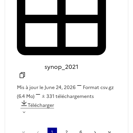
synop_2021
Mis à jour le June 24, 2026
Format
csv.gz
(6.4 Mo)
331
téléchargements
Télécharger
Première page
Page précédente
1
2
6
Page suivante
Dernière