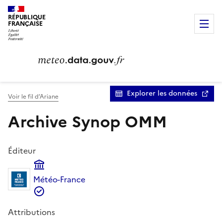
Page Jeu de données - Archive Synop OMM | meteo.data.go
RÉPUBLIQUE
FRANÇAISE
Menu
Explorer les données
Voir le fil d’Ariane
Archive Synop OMM
Éditeur
Météo-France
Attributions