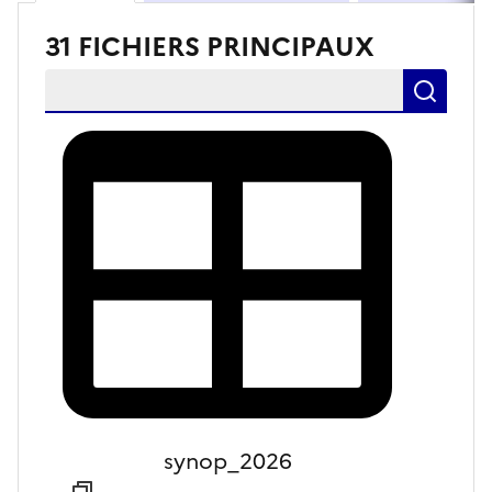
31 FICHIERS PRINCIPAUX
Rechercher un fichier
Rech
synop_2026